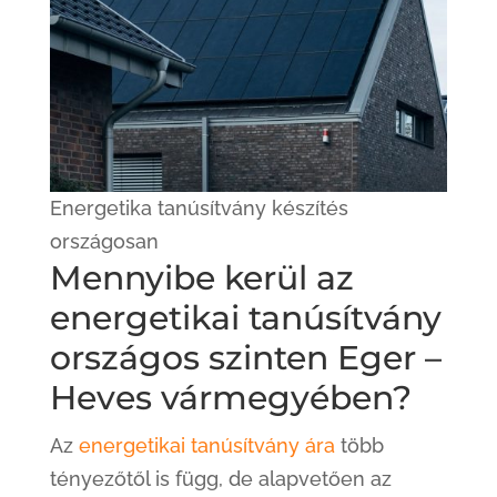
Energetika tanúsítvány készítés
országosan
Mennyibe kerül az
energetikai tanúsítvány
országos szinten Eger –
Heves vármegyében?
Az
energetikai tanúsítvány ára
több
tényezőtől is függ, de alapvetően az