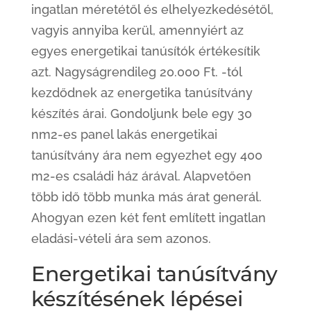
ingatlan méretétől és elhelyezkedésétől,
vagyis annyiba kerül, amennyiért az
egyes energetikai tanúsítók értékesítik
azt. Nagyságrendileg 20.000 Ft. -tól
kezdődnek az energetika tanúsítvány
készítés árai. Gondoljunk bele egy 30
nm2-es panel lakás energetikai
tanúsítvány ára nem egyezhet egy 400
m2-es családi ház árával. Alapvetően
több idő több munka más árat generál.
Ahogyan ezen két fent említett ingatlan
eladási-vételi ára sem azonos.
Energetikai tanúsítvány
készítésének lépései