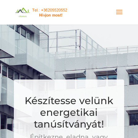
Készítesse velünk
energetikai
tanúsítványát!
Építkezne, eladna, vagy