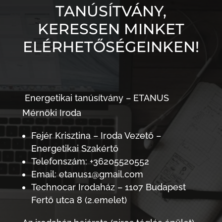
TANÚSÍTVÁNY,
KERESSEN MINKET
ELÉRHETŐSÉGEINKEN!
Energetikai tanúsítvány – ETANUS
Mérnöki Iroda
Fejér Krisztina – Iroda Vezető –
Energetikai Szakértő
Telefonszám: +36205520552
Email: etanus1@gmail.com
Technocar Irodaház – 1107 Budapest
Fertő utca 8 (2.emelet)