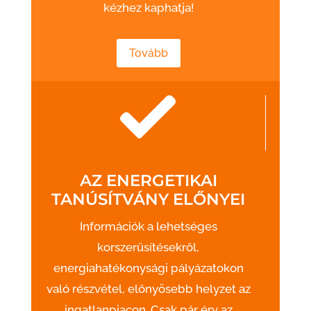
kézhez kaphatja!
Tovább
AZ ENERGETIKAI
TANÚSÍTVÁNY ELŐNYEI
Információk a lehetséges
korszerűsítésekről,
energiahatékonysági pályázatokon
való részvétel, előnyösebb helyzet az
ingatlanpiacon. Csak pár érv az