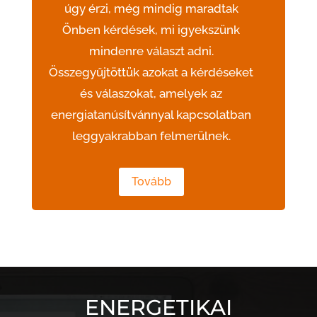
úgy érzi, még mindig maradtak
Önben kérdések, mi igyekszünk
mindenre választ adni.
Összegyűjtöttük azokat a kérdéseket
és válaszokat, amelyek az
energiatanúsítvánnyal kapcsolatban
leggyakrabban felmerülnek.
Tovább
ENERGETIKAI