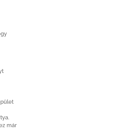
ogy
yt
épület
tya.
 ez már