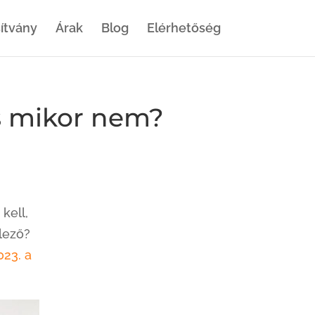
ítvány
Árak
Blog
Elérhetőség
és mikor nem?
kell,
lező?
023. a