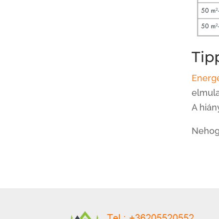
Tip
Energe
elmula
A hián
Nehog