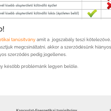
p!
tikai tanúsítvány
amit a jogszabály teszi kötelezővé
sztjuk megcsináltatni, akkor a szerződésünk hiányos
yos szerződés pedig jogellenes.
y később problémánk legyen belőle.
Kapcsolat-Energetikai tanúsítvány