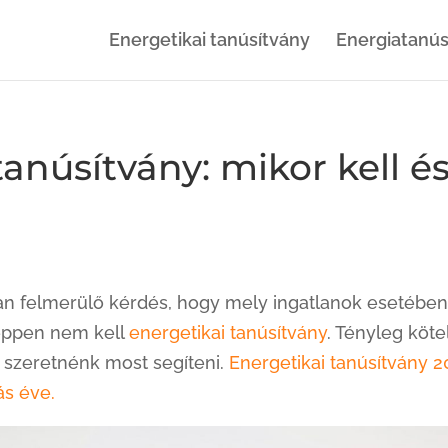
Energetikai tanúsítvány
Energiatanús
tanúsítvány: mikor kell 
n felmerülő kérdés, hogy mely ingatlanok esetében 
éppen nem kell
energetikai tanúsítvány
. Tényleg köte
szeretnénk most segíteni.
Energetikai tanúsítvány 2
ás éve.