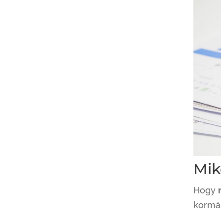
Mik
Hogy
kormá