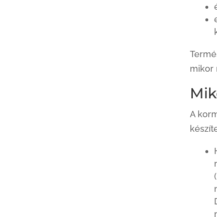
Termés
mikor 
Mik
A korm
készít