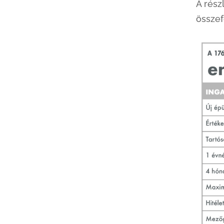
A rész
összef