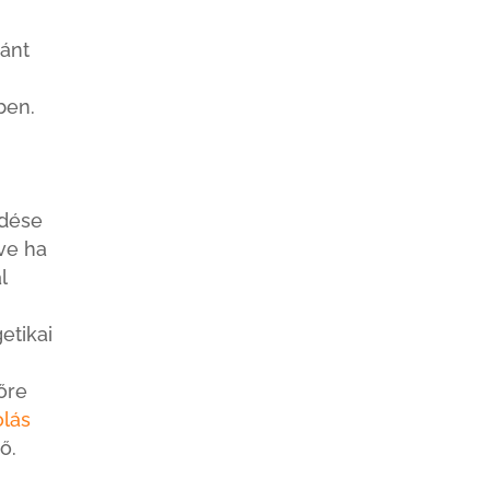
ánt
ben.
ödése
tve ha
l
etikai
őre
olás
ő.