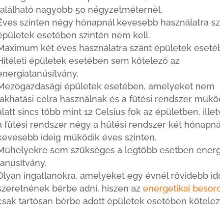
található nagyobb 50 négyzetméternél.
Éves szinten négy hónapnál kevesebb használatra sz
épületek esetében szintén nem kell.
Maximum két éves használatra szánt épületek eseté
Hitéleti épületek esetében sem kötelező az
energiatanúsítvány.
Mezőgazdasági épületek esetében, amelyeket nem
lakhatási célra használnak és a fűtési rendszer műk
alatt sincs több mint 12 Celsius fok az épületben, ille
a fűtési rendszer négy a hűtési rendszer két hónapná
kevesebb ideig működik éves szinten.
Műhelyekre sem szükséges a legtöbb esetben energ
tanúsítvány.
Olyan ingatlanokra, amelyeket egy évnél rövidebb id
szeretnének bérbe adni, hiszen az
energetikai besor
csak tartósan bérbe adott épületek esetében kötelez