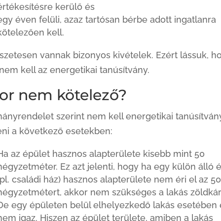
értékesítésre kerülő és
egy éven felüli, azaz tartósan bérbe adott ingatlanra
kötelezően kell.
zetesen vannak bizonyos kivételek. Ezért lássuk, h
nem kell az energetikai tanúsítvány.
or nem kötelező?
ányrendelet szerint nem kell energetikai tanúsítván
eni a következő esetekben:
Ha az épület hasznos alapterülete kisebb mint 50
négyzetméter. Ez azt jelenti, hogy ha egy külön álló 
(pl. családi ház) hasznos alapterülete nem éri el az 50
négyzetmétert, akkor nem szükséges a lakás zöldkár
De egy épületen belül elhelyezkedő lakás esetében
nem igaz. Hiszen az épület területe, amiben a lakás