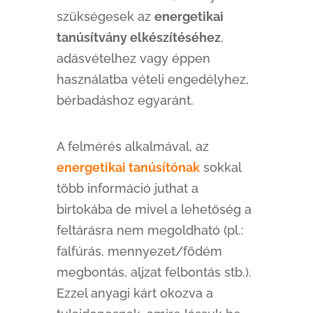
szükségesek az
energetikai
tanúsítvány elkészítéséhez
,
adásvételhez vagy éppen
használatba vételi engedélyhez,
bérbadáshoz egyaránt.
A felmérés alkalmával, az
energetikai tanúsítónak
sokkal
több információ juthat a
birtokába de mivel a lehetőség a
feltárásra nem megoldható (pl.:
falfúrás, mennyezet/födém
megbontás, aljzat felbontás stb.).
Ezzel anyagi kárt okozva a