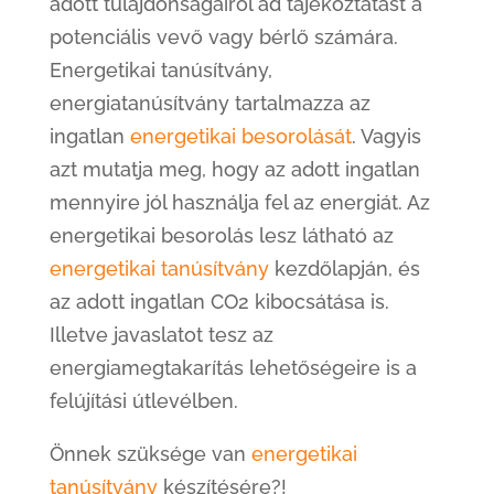
adott tulajdonságairól ad tájékoztatást a
potenciális vevő vagy bérlő számára.
Energetikai tanúsítvány,
energiatanúsítvány tartalmazza az
ingatlan
energetikai besorolását
. Vagyis
azt mutatja meg, hogy az adott ingatlan
mennyire jól használja fel az energiát. Az
energetikai besorolás lesz látható az
energetikai tanúsítvány
kezdőlapján, és
az adott ingatlan CO2 kibocsátása is.
Illetve javaslatot tesz az
energiamegtakarítás lehetőségeire is a
felújítási útlevélben.
Önnek szüksége van
energetikai
tanúsítvány
készítésére?!