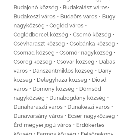
Budajenő község • Budakalász város•
Budakeszi város • Budaörs város • Bugyi
nagyközség • Cegléd város •
Ceglédbercel község • Csemő község •
Csévharaszt község • Csobánka község •
Csomád község • Csömör nagyközség •
Csörög község • Csővár község • Dabas
város • Dánszentmiklós község • Dány
község • Délegyháza község • Diósd
város • Domony község • Dömsöd
nagyközség • Dunabogdány község •
Dunaharaszti város • Dunakeszi város •
Dunavarsány város • Ecser nagyközség •
Érd megyei jogú város • Erdőkertes
község • Farmos község • Felsőpakony