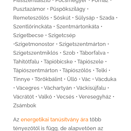
Pilisszentlászló • Pócsmegyer • Pomáz •
Pusztazámor • Püspökszilágy •
Remeteszőlős • Sóskút • Sülysáp • Szada •
Szentlőrinckáta • Szentmártonkáta •
Szigetbecse • Szigetcsép
•Szigetmonostor • Szigetszentmárton •
Szigetszentmiklós • Szob • Táborfalva •
Tahitótfalu • Tápióbicske • Tápiószele •
Tápiószentmárton • Tápiószőlős • Telki •
Tinnye • Törökbálint • Üllő • Vác • Vácduka
• Vácegres • Váchartyán • Váckisújfalu •
Vácrátót • Valkó • Vecsés • Veresegyház •
Zsámbok
Az
energetikai tanúsítvány ára
több
tényezőtől is függ, de alapvetően az