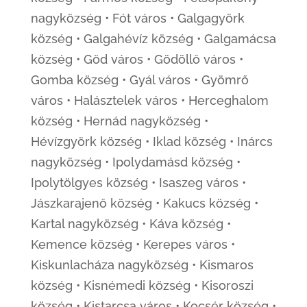
nagyközség • Fót város • Galgagyörk
község • Galgahévíz község • Galgamácsa
község • Göd város • Gödöllő város •
Gomba község • Gyál város • Gyömrő
város • Halásztelek város • Herceghalom
község • Hernád nagyközség •
Hévízgyörk község • Iklad község • Inárcs
nagyközség • Ipolydamásd község •
Ipolytölgyes község • Isaszeg város •
Jászkarajenő község • Kakucs község •
Kartal nagyközség • Káva község •
Kemence község • Kerepes város •
Kiskunlacháza nagyközség • Kismaros
község • Kisnémedi község • Kisoroszi
község • Kistarcsa város • Kocsér község •