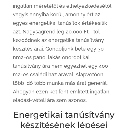
ingatlan méretétől és elhelyezkedésétől,
vagyis annyiba kerül, amennyiért az
egyes energetikai tanúsítók értékesítik
azt. Nagyságrendileg 20.000 Ft. -tól
kezdődnek az energetika tanúsítvány
készítés árai. Gondoljunk bele egy 30
nm2-es panel lakás energetikai
tanúsítvány ára nem egyezhet egy 400
m2-es családi ház árával. Alapvetően
több idő több munka más árat generál.
Ahogyan ezen két fent említett ingatlan
eladási-vételi ára sem azonos.
Energetikai tanúsítvány
készítésének lépései