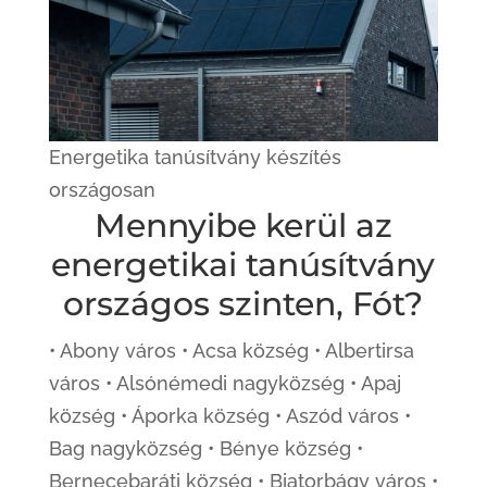
Energetika tanúsítvány készítés
országosan
Mennyibe kerül az
energetikai tanúsítvány
országos szinten, Fót?
• Abony város • Acsa község • Albertirsa
város • Alsónémedi nagyközség • Apaj
község • Áporka község • Aszód város •
Bag nagyközség • Bénye község •
Bernecebaráti község • Biatorbágy város •