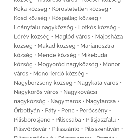
Kóka község • Kőröstetétlen község •
Kosd község • Kóspallag község •
Leányfalu nagyközség • Letkés község •
Lórév község • Maglód város • Majosháza
község • Makád község • Márianosztra
község • Mende község • Mikebuda
község • Mogyoród nagyközség • Monor
város • Monorierdő község •
Nagybörzsöny község • Nagykáta város •
Nagykőrös város • Nagykovácsi
nagyközség • Nagymaros • Nagytarcsa •
Őrbottyán • Páty • Penc • Perőcsény •
Pilisborosjenő • Piliscsaba • Pilisjászfalu •
Pilisvörösvár • Pilisszántó • Pilisszentiván •