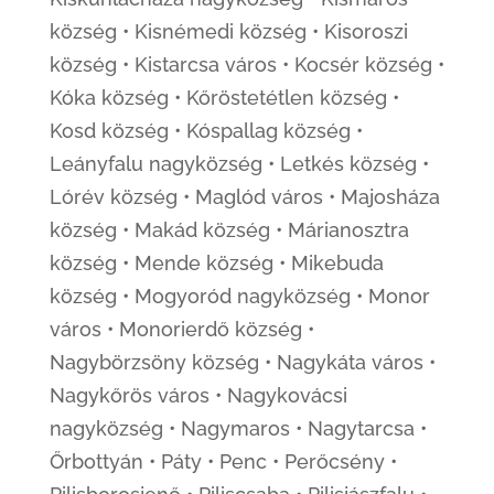
község • Kisnémedi község • Kisoroszi
község • Kistarcsa város • Kocsér község •
Kóka község • Kőröstetétlen község •
Kosd község • Kóspallag község •
Leányfalu nagyközség • Letkés község •
Lórév község • Maglód város • Majosháza
község • Makád község • Márianosztra
község • Mende község • Mikebuda
község • Mogyoród nagyközség • Monor
város • Monorierdő község •
Nagybörzsöny község • Nagykáta város •
Nagykőrös város • Nagykovácsi
nagyközség • Nagymaros • Nagytarcsa •
Őrbottyán • Páty • Penc • Perőcsény •