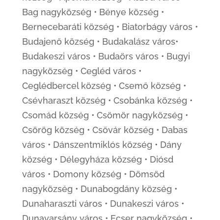
Bag nagyközség • Bénye község •
Bernecebaráti község • Biatorbágy város •
Budajenő község • Budakalász város•
Budakeszi város • Budaörs város • Bugyi
nagyközség • Cegléd város •
Ceglédbercel község • Csemő község •
Csévharaszt község • Csobánka község •
Csomád község • Csömör nagyközség •
Csörög község • Csővár község • Dabas
város • Dánszentmiklós község • Dány
község • Délegyháza község • Diósd
város • Domony község • Dömsöd
nagyközség • Dunabogdány község •
Dunaharaszti város • Dunakeszi város •
Dunavarsány város • Ecser nagyközség •