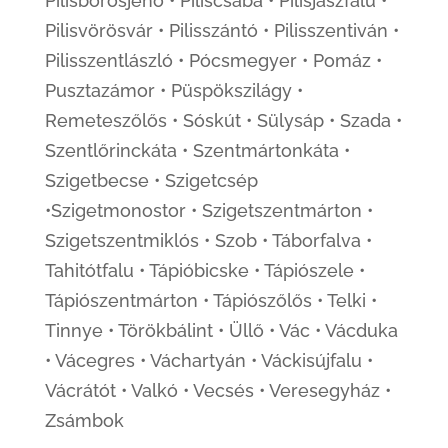
Pilisborosjenő • Piliscsaba • Pilisjászfalu •
Pilisvörösvár • Pilisszántó • Pilisszentiván •
Pilisszentlászló • Pócsmegyer • Pomáz •
Pusztazámor • Püspökszilágy •
Remeteszőlős • Sóskút • Sülysáp • Szada •
Szentlőrinckáta • Szentmártonkáta •
Szigetbecse • Szigetcsép
•Szigetmonostor • Szigetszentmárton •
Szigetszentmiklós • Szob • Táborfalva •
Tahitótfalu • Tápióbicske • Tápiószele •
Tápiószentmárton • Tápiószőlős • Telki •
Tinnye • Törökbálint • Üllő • Vác • Vácduka
• Vácegres • Váchartyán • Váckisújfalu •
Vácrátót • Valkó • Vecsés • Veresegyház •
Zsámbok