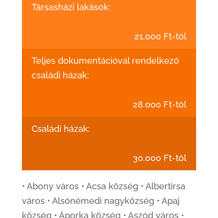
Társasházi lakások:
21.000 Ft-tól
Teljes dokumentációval rendelkező
családi házak:
28.000 Ft-tól
Családi házak:
30.000 Ft-tól
• Abony város • Acsa község • Albertirsa
város • Alsónémedi nagyközség • Apaj
község • Áporka község • Aszód város •