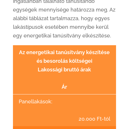
ingatlanban található tanúsítandó
egységek mennyisége határozza meg. Az
alábbi táblázat tartalmazza, hogy egyes
lakástípusok esetében mennyibe kerül
egy energetikai tanúsítvány elkészítése.
Az energetikai tanúsítvány készítése
és besorolás költségei
Lakossági bruttó árak
Ár
Panellakások:
20.000 Ft-tól