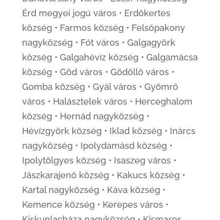
Érd megyei jogú város • Erdőkertes
község • Farmos község • Felsőpakony
nagyközség • Fót város • Galgagyörk
község • Galgahévíz község • Galgamácsa
község • Göd város • Gödöllő város •
Gomba község • Gyál város • Gyömrő
város • Halásztelek város • Herceghalom
község • Hernád nagyközség •
Hévízgyörk község • Iklad község • Inárcs
nagyközség • Ipolydamásd község •
Ipolytölgyes község • Isaszeg város •
Jászkarajenő község • Kakucs község •
Kartal nagyközség • Káva község •
Kemence község • Kerepes város •
Kiskunlacháza nagyközség • Kismaros