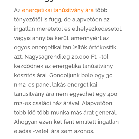
Az
energetikai tanúsítvány ára
több
tényezőtől is függ, de alapvetően az
ingatlan méretétől és elhelyezkedésétől,
vagyis annyiba kerül, amennyiért az
egyes energetikai tanúsítók értékesítik
azt. Nagyságrendileg 20.000 Ft. -tól
kezdődnek az energetika tanúsítvány
készítés árai. Gondoljunk bele egy 30
nm2-es panel lakás energetikai
tanúsítvány ára nem egyezhet egy 400
m2-es családi ház árával. Alapvetően
több idő több munka más árat generál.
Ahogyan ezen két fent említett ingatlan
eladási-vételi ára sem azonos.